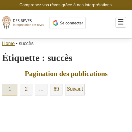
Comprenez vos rêves grâce à nos interprétations.
☰
Home
•
succès
Étiquette :
succès
Pagination des publications
1
2
…
69
Suivant