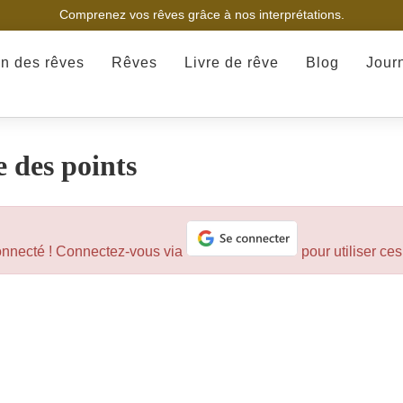
Comprenez vos rêves grâce à nos interprétations.
on des rêves
Rêves
Livre de rêve
Blog
Jour
e des points
connecté ! Connectez-vous via
pour utiliser ces