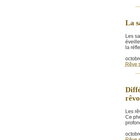
La s
Les sa
éveille
la réfl
octobr
Rêve s
Diff
rêvo
Les rê
Ce phé
profon
octobr
Rêve s