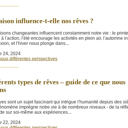
aison influence-t-elle nos rêves ?
isons changeantes influencent constamment notre vie : le prin
 à l'action, l'été encourage les activités en plein air, l'automne in
exion, et l'hiver nous plonge dans...
e 24, 2024
ous différentes perspectives
érents types de rêves – guide de ce que nous
ns
ves sont un sujet fascinant qui intrigue l'humanité depuis des si
nomène imprègne notre vie à de nombreux niveaux - de la réfl
de sur soi-même aux expériences...
e 22, 2024
ous différentes perspectives