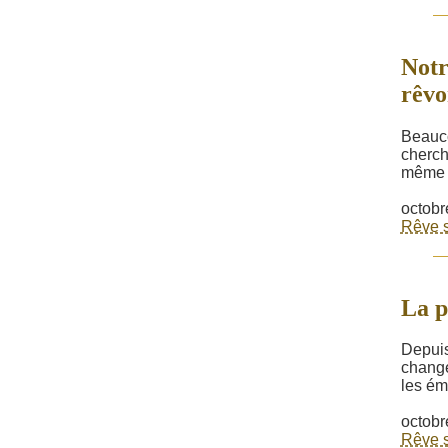
Notr
rêvo
Beauco
cherch
même l
octobr
Rêve s
La p
Depuis
change
les ém
octobr
Rêve s