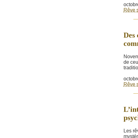
octobr
Rêve s
Des 
comm
Novemb
de ceu
tradit
octobr
Rêve s
L’in
psyc
Les rê
mystéri