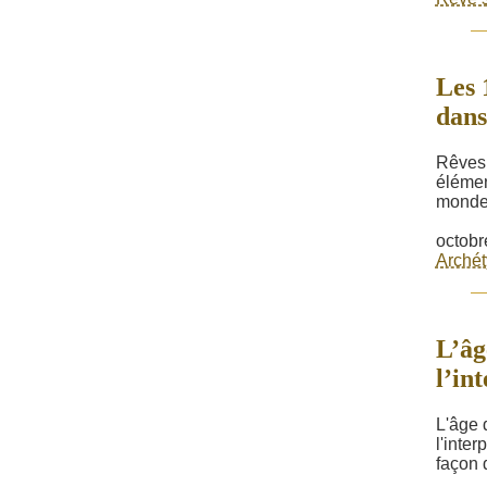
Les 
dans
Rêves 
élémen
monde 
octobr
Archét
L’âg
l’in
L'âge 
l'inter
façon 