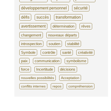
développement personnel
sécurité
défis
succès
transformation
avertissement
détermination
rêves
changement
nouveaux départs
introspection
soutien
stabilité
Symbole
contrôle
santé
créativité
paix
communication
symbolisme
force
Incertitude
décisions
nouvelles possibilités
Acceptation
conflits internes
repos
compréhension