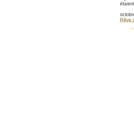
étaien
octobr
Rêve s