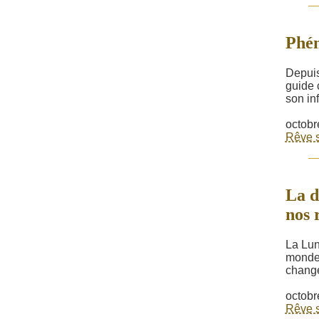
Phén
Depuis
guide 
son inf
octobr
Rêve s
La d
nos 
La Lun
monde 
change
octobr
Rêve s