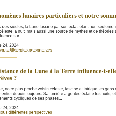
omènes lunaires particuliers et notre somm
 des siècles, la Lune fascine par son éclat, étant non seulemen
céleste la nuit, mais aussi une source de mythes et de théories 
luence sur...
e 24, 2024
ous différentes perspectives
istance de la Lune à la Terre influence-t-ell
rêves ?
e, notre plus proche voisin céleste, fascine et intrigue les gens
entier depuis toujours. Sa lumière argentée éclaire les nuits, et
ments cycliques de ses phases...
e 24, 2024
ous différentes perspectives