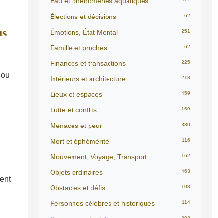
Eau et phénomènes aquatiques
Élections et décisions
62
us
Émotions, État Mental
251
Famille et proches
62
Finances et transactions
225
 ou
Intérieurs et architecture
218
Lieux et espaces
459
Lutte et conflits
169
Menaces et peur
330
Mort et éphémérité
116
Mouvement, Voyage, Transport
162
Objets ordinaires
463
cent
Obstacles et défis
103
Personnes célèbres et historiques
114
302