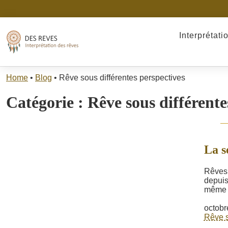
Interprétati
Home
•
Blog
•
Rêve sous différentes perspectives
Catégorie :
Rêve sous différente
La s
Rêves 
depuis 
même d
octobr
Rêve s