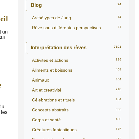
Blog
24
eil
Archétypes de Jung
14
Rêve sous différentes perspectives
11
t un
sur
Interprétation des rêves
7101
Activités et actions
329
Aliments et boissons
408
Animaux
364
e
Art et créativité
218
Célébrations et rituels
164
 du
Concepts abstraits
556
 les
Corps et santé
430
Créatures fantastiques
176
112