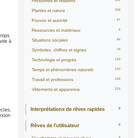
Personnes et relations
Plantes et nature
358
Pouvoir et autorité
87
Ressources et matériaux
6
temps
Situations sociales
94
vite à
Symboles, chiffres et signes
79
Technologie et progrès
140
Temps et phénomènes naturels
130
Travail et professions
196
Vêtements et apparence
218
Interprétations de rêves rapides
9
ècles.
exion
Rêves de l'utilisateur
5
4