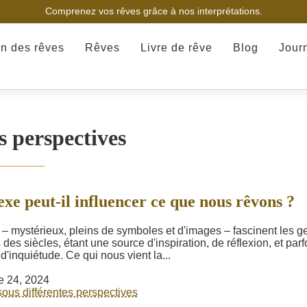
Comprenez vos rêves grâce à nos interprétations.
on des rêves
Rêves
Livre de rêve
Blog
Jour
s perspectives
exe peut-il influencer ce que nous rêvons ?
– mystérieux, pleins de symboles et d'images – fascinent les g
des siècles, étant une source d'inspiration, de réflexion, et parf
'inquiétude. Ce qui nous vient la...
e 24, 2024
ous différentes perspectives