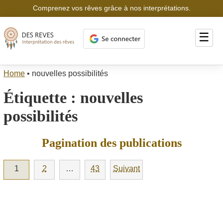
Comprenez vos rêves grâce à nos interprétations.
☰
Home
•
nouvelles possibilités
Étiquette :
nouvelles
possibilités
Pagination des publications
1
2
…
43
Suivant