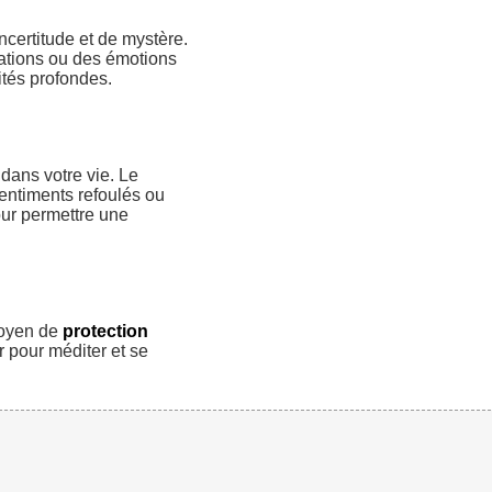
certitude et de mystère.
uations ou des émotions
ités profondes.
dans votre vie. Le
entiments refoulés ou
ur permettre une
moyen de
protection
r pour méditer et se