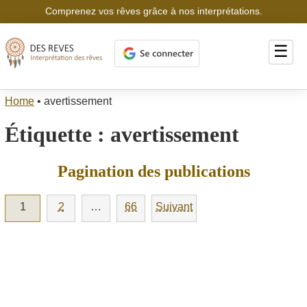
Comprenez vos rêves grâce à nos interprétations.
☰
Home
•
avertissement
Étiquette :
avertissement
Pagination des publications
1
2
…
66
Suivant