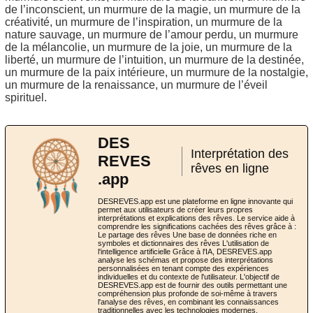
de l’inconscient, un murmure de la magie, un murmure de la
créativité, un murmure de l’inspiration, un murmure de la
nature sauvage, un murmure de l’amour perdu, un murmure
de la mélancolie, un murmure de la joie, un murmure de la
liberté, un murmure de l’intuition, un murmure de la destinée,
un murmure de la paix intérieure, un murmure de la nostalgie,
un murmure de la renaissance, un murmure de l’éveil
spirituel.
DES
Interprétation des
REVES
rêves en ligne
.app
DESREVES.app est une plateforme en ligne innovante qui
permet aux utilisateurs de créer leurs propres
interprétations et explications des rêves. Le service aide à
comprendre les significations cachées des rêves grâce à :
Le partage des rêves Une base de données riche en
symboles et dictionnaires des rêves L'utilisation de
l'intelligence artificielle Grâce à l'IA, DESREVES.app
analyse les schémas et propose des interprétations
personnalisées en tenant compte des expériences
individuelles et du contexte de l'utilisateur. L'objectif de
DESREVES.app est de fournir des outils permettant une
compréhension plus profonde de soi-même à travers
l'analyse des rêves, en combinant les connaissances
traditionnelles avec les technologies modernes.