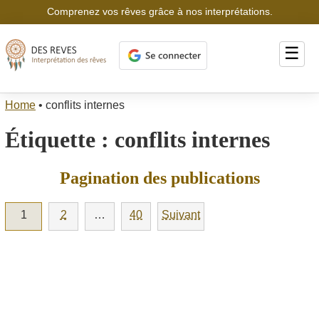
Comprenez vos rêves grâce à nos interprétations.
☰
Home
•
conflits internes
Étiquette :
conflits internes
Pagination des publications
1
2
…
40
Suivant