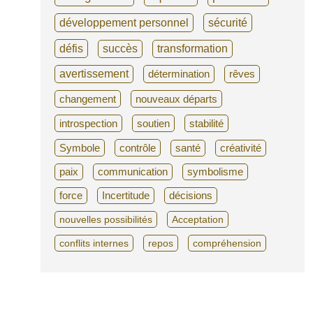
développement personnel
sécurité
défis
succès
transformation
avertissement
détermination
rêves
changement
nouveaux départs
introspection
soutien
stabilité
Symbole
contrôle
santé
créativité
paix
communication
symbolisme
force
Incertitude
décisions
nouvelles possibilités
Acceptation
conflits internes
repos
compréhension