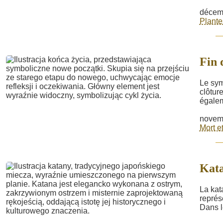
décem
Plante
Fin 
Le sym
clôtur
égalem
novem
Mort e
Kat
La kata
représe
Dans le