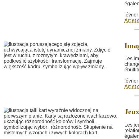
égalem
févrie
Art et 
Ima
Les im
change
ébullit
févrie
Art et 
Jeux
Les je
relatio
égalem