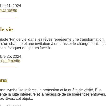
bre 11, 2024
s et nature
de vie
bole 'Fin de vie' dans les rêves représente une transformation,
e d'un chapitre et une invitation à embrasser le changement. Il p
ent évoquer des peurs face à...
bre 25, 2024
t éphémérité
ana
na symbolise la force, la protection et la quête de vérité. Elle
nte la lutte intérieure et la nécessité de se libérer des entraves.
s rêves, cet objet...