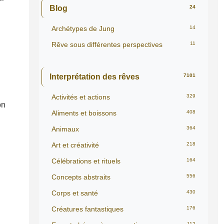
Blog
24
Archétypes de Jung
14
Rêve sous différentes perspectives
11
Interprétation des rêves
7101
Activités et actions
329
on
Aliments et boissons
408
Animaux
364
Art et créativité
218
Célébrations et rituels
164
Concepts abstraits
556
Corps et santé
430
Créatures fantastiques
176
112