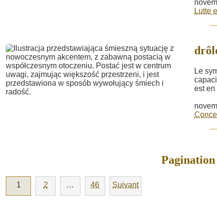
novem
Lutte e
drôl
Le sym
capaci
est en
novem
Concep
Pagination 
1
2
…
46
Suivant