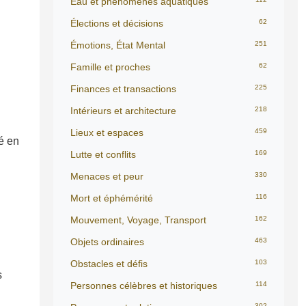
Eau et phénomènes aquatiques
Élections et décisions
62
Émotions, État Mental
251
Famille et proches
62
Finances et transactions
225
Intérieurs et architecture
218
Lieux et espaces
459
té en
Lutte et conflits
169
Menaces et peur
330
Mort et éphémérité
116
Mouvement, Voyage, Transport
162
Objets ordinaires
463
Obstacles et défis
103
s
Personnes célèbres et historiques
114
302