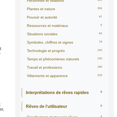
Personnes et relations
Plantes et nature
358
Pouvoir et autorité
87
Ressources et matériaux
6
Situations sociales
94
Symboles, chiffres et signes
79
t
Technologie et progrès
140
e
Temps et phénomènes naturels
130
Travail et professions
196
Vêtements et apparence
218
Interprétations de rêves rapides
9
x
Rêves de l'utilisateur
5
er,
4