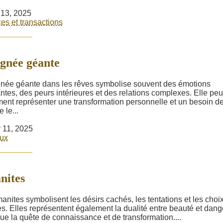
r 13, 2025
es et transactions
gnée géante
gnée géante dans les rêves symbolise souvent des émotions
ntes, des peurs intérieures et des relations complexes. Elle peu
ent représenter une transformation personnelle et un besoin d
 le...
r 11, 2025
ux
nites
anites symbolisent les désirs cachés, les tentations et les choi
iles. Elles représentent également la dualité entre beauté et dang
que la quête de connaissance et de transformation....