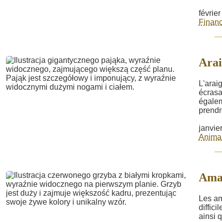
févrie
Financ
Arai
L'arai
écrasa
égalem
prendre
janvie
Anima
Ama
Les am
diffic
ainsi 