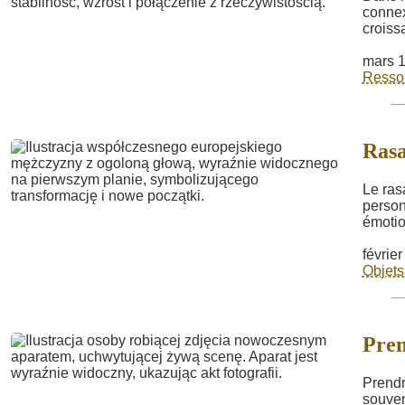
connexi
croissa
mars 1
Ressou
Rasa
Le ras
person
émotio
févrie
Objets
Pren
Prendr
souven