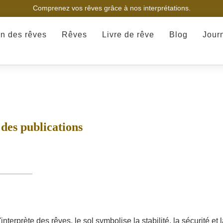
Comprenez vos rêves grâce à nos interprétations.
on des rêves
Rêves
Livre de rêve
Blog
Jour
des publications
interprète des rêves, le sol symbolise la stabilité, la sécurité et 