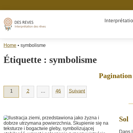
Interprétati
Home
•
symbolisme
Étiquette :
symbolisme
Pagination 
1
2
…
46
Suivant
Sol
Dans l'