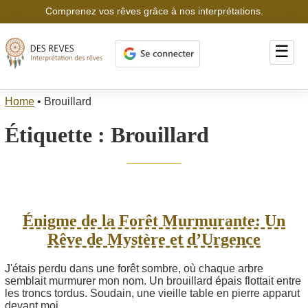
Comprenez vos rêves grâce à nos interprétations.
☰
Home
•
Brouillard
Étiquette :
Brouillard
Énigme de la Forêt Murmurante: Un
Rêve de Mystère et d’Urgence
J'étais perdu dans une forêt sombre, où chaque arbre
semblait murmurer mon nom. Un brouillard épais flottait entre
les troncs tordus. Soudain, une vieille table en pierre apparut
devant moi,...