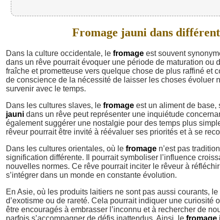
Fromage jauni dans différents
Dans la culture occidentale, le
fromage
est souvent synonyme 
dans un rêve pourrait évoquer une période de maturation ou de
fraîche et prometteuse vers quelque chose de plus raffiné et c
de conscience de la nécessité de laisser les choses évoluer n
survenir avec le temps.
Dans les cultures slaves, le
fromage
est un aliment de base, 
jauni
dans un rêve peut représenter une inquiétude concernant 
également suggérer une nostalgie pour des temps plus simple
rêveur pourrait être invité à réévaluer ses priorités et à se re
Dans les cultures orientales, où le
fromage
n’est pas traditio
signification différente. Il pourrait symboliser l’influence cro
nouvelles normes. Ce rêve pourrait inciter le rêveur à réfléchir
s’intégrer dans un monde en constante évolution.
En Asie, où les produits laitiers ne sont pas aussi courants, le
d’exotisme ou de rareté. Cela pourrait indiquer une curiosité
être encouragés à embrasser l’inconnu et à rechercher de nou
parfois s’accompagner de défis inattendus. Ainsi, le
fromage 