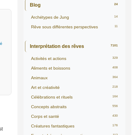
Blog
24
Archétypes de Jung
14
Rêve sous différentes perspectives
11
té
Interprétation des rêves
7101
Activités et actions
329
Aliments et boissons
408
Animaux
364
Art et créativité
218
Célébrations et rituels
164
Concepts abstraits
556
Corps et santé
430
Créatures fantastiques
176
st
112