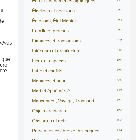
Eau et phénomènes aquatiques
eur
Élections et décisions
62
Émotions, État Mental
251
de
Famille et proches
62
Finances et transactions
225
 rêves
Intérieurs et architecture
218
n que
Lieux et espaces
459
ndre
ntre
Lutte et conflits
169
Menaces et peur
330
Mort et éphémérité
116
Mouvement, Voyage, Transport
162
Objets ordinaires
463
Obstacles et défis
103
Personnes célèbres et historiques
114
302