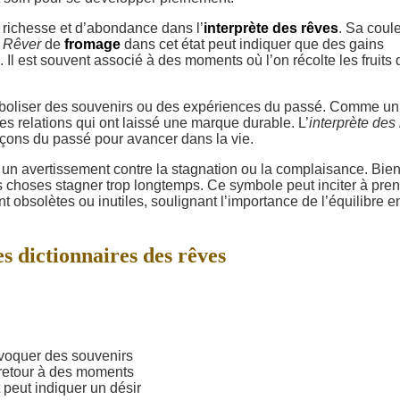
richesse et d’abondance dans l’
interprète des rêves
. Sa coul
.
Rêver
de
fromage
dans cet état peut indiquer que des gains
Il est souvent associé à des moments où l’on récolte les fruits 
boliser des souvenirs ou des expériences du passé. Comme un
des relations qui ont laissé une marque durable. L’
interprète des
eçons du passé pour avancer dans la vie.
 un avertissement contre la stagnation ou la complaisance. Bie
 les choses stagner trop longtemps. Ce symbole peut inciter à pre
 obsolètes ou inutiles, soulignant l’importance de l’équilibre e
es dictionnaires des rêves
évoquer des souvenirs
n retour à des moments
 peut indiquer un désir