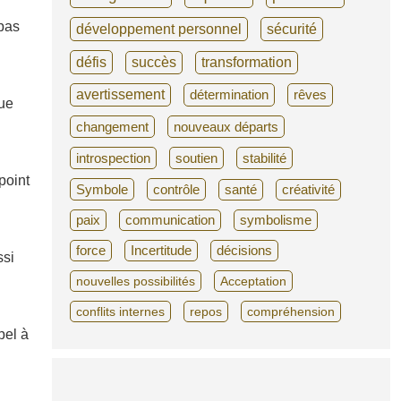
 pas
développement personnel
sécurité
défis
succès
transformation
avertissement
détermination
rêves
que
changement
nouveaux départs
introspection
soutien
stabilité
point
Symbole
contrôle
santé
créativité
paix
communication
symbolisme
force
Incertitude
décisions
ssi
nouvelles possibilités
Acceptation
conflits internes
repos
compréhension
pel à