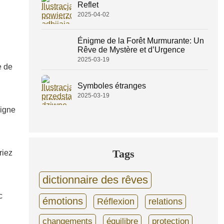
Reflet
2025-04-02
Énigme de la Forêt Murmurante: Un
Rêve de Mystère et d’Urgence
2025-03-19
e de
Symboles étranges
2025-03-19
signe
Tags
riez
dictionnaire des rêves
c
émotions
Réflexion
relations
changements
équilibre
protection