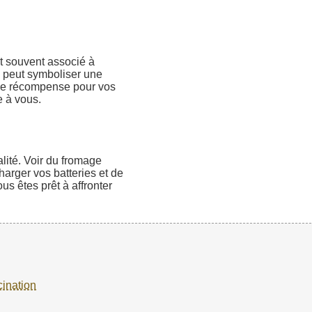
.
st souvent associé à
e peut symboliser une
’une récompense pour vos
e à vous.
alité. Voir du fromage
harger vos batteries et de
us êtes prêt à affronter
ination