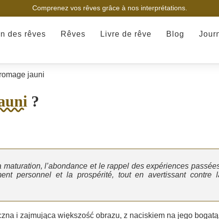
Comprenez vos rêves grâce à nos interprétations.
on des rêves
Rêves
Livre de rêve
Blog
Jour
romage jauni
auni
?
a maturation, l’abondance et le rappel des expériences passées
nt personnel et la prospérité, tout en avertissant contre l