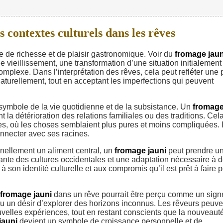
 contextes culturels dans les rêves
de richesse et de plaisir gastronomique. Voir du
fromage jaun
 vieillissement, une transformation d’une situation initialement
omplexe. Dans l’interprétation des rêves, cela peut refléter une 
aturellement, tout en acceptant les imperfections qui peuvent
symbole de la vie quotidienne et de la subsistance. Un
fromag
la détérioration des relations familiales ou des traditions. Cel
s, où les choses semblaient plus pures et moins compliquées.
connecter avec ses racines.
nnellement un aliment central, un
fromage jauni
peut prendre u
issante des cultures occidentales et une adaptation nécessaire à 
 à son identité culturelle et aux compromis qu’il est prêt à faire 
fromage jauni
dans un rêve pourrait être perçu comme un sign
 ou un désir d’explorer des horizons inconnus. Les rêveurs peuve
velles expériences, tout en restant conscients que la nouveaut
jauni
devient un symbole de croissance personnelle et de