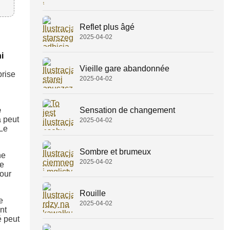
Reflet plus âgé
2025-04-02
i
Vieille gare abandonnée
prise
2025-04-02
Sensation de changement
e
a peut
2025-04-02
 Le
Sombre et brumeux
ne
2025-04-02
de
pour
Rouille
e
2025-04-02
nt
é peut