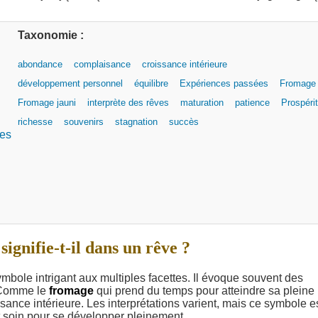
Taxonomie :
abondance
complaisance
croissance intérieure
développement personnel
équilibre
Expériences passées
Fromage
Fromage jauni
interprète des rêves
maturation
patience
Prospéri
richesse
souvenirs
stagnation
succès
les
ignifie-t-il dans un rêve ?
mbole intrigant aux multiples facettes. Il évoque souvent des
. Comme le
fromage
qui prend du temps pour atteindre sa pleine
ssance intérieure. Les interprétations varient, mais ce symbole e
et soin pour se développer pleinement.