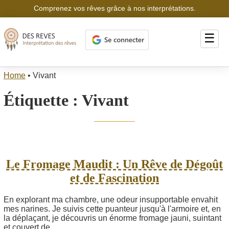
Comprenez vos rêves grâce à nos interprétations.
☰
Home
•
Vivant
Étiquette :
Vivant
Le Fromage Maudit : Un Rêve de Dégoût
et de Fascination
En explorant ma chambre, une odeur insupportable envahit
mes narines. Je suivis cette puanteur jusqu'à l'armoire et, en
la déplaçant, je découvris un énorme fromage jauni, suintant
et couvert de...