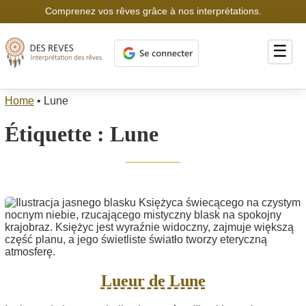
Comprenez vos rêves grâce à nos interprétations.
☰
Home
•
Lune
Étiquette :
Lune
Lueur de Lune