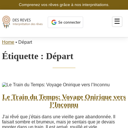
Comprenez vos rêves grâce à nos interprétations.
☰
Home
•
Départ
Étiquette :
Départ
Le Train du Temps: Voyage Onirique vers
l’Inconnu
J'ai rêvé que j'étais dans une vieille gare abandonnée. Il
faisait sombre et brumeux, mais je sentais que je devais
monter dans un train. Il est arrivé, rouillé et vide....