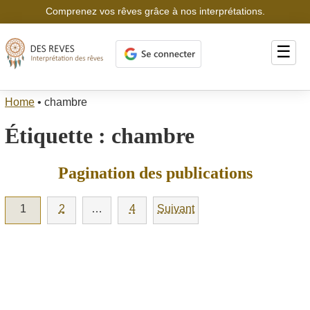
Comprenez vos rêves grâce à nos interprétations.
☰
Home
•
chambre
Étiquette :
chambre
Pagination des publications
1
2
…
4
Suivant