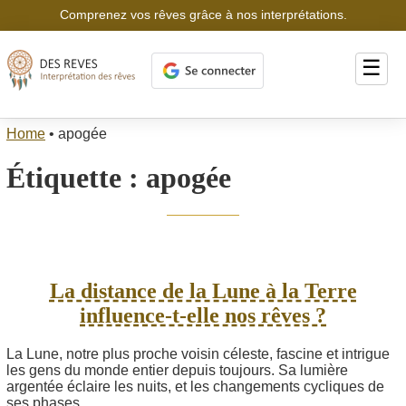
Comprenez vos rêves grâce à nos interprétations.
☰
Home
•
apogée
Étiquette :
apogée
La distance de la Lune à la Terre
influence-t-elle nos rêves ?
La Lune, notre plus proche voisin céleste, fascine et intrigue
les gens du monde entier depuis toujours. Sa lumière
argentée éclaire les nuits, et les changements cycliques de
ses phases...