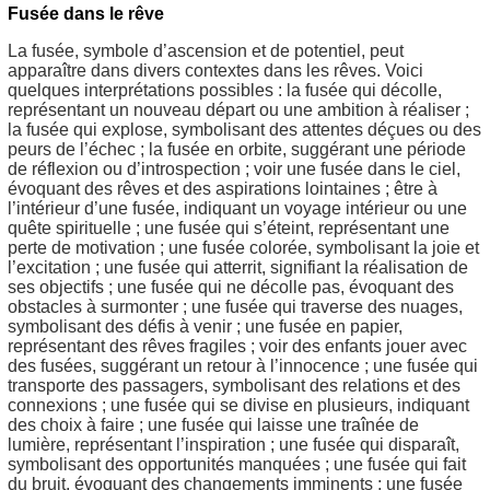
Fusée dans le rêve
La fusée, symbole d’ascension et de potentiel, peut
apparaître dans divers contextes dans les rêves. Voici
quelques interprétations possibles : la fusée qui décolle,
représentant un nouveau départ ou une ambition à réaliser ;
la fusée qui explose, symbolisant des attentes déçues ou des
peurs de l’échec ; la fusée en orbite, suggérant une période
de réflexion ou d’introspection ; voir une fusée dans le ciel,
évoquant des rêves et des aspirations lointaines ; être à
l’intérieur d’une fusée, indiquant un voyage intérieur ou une
quête spirituelle ; une fusée qui s’éteint, représentant une
perte de motivation ; une fusée colorée, symbolisant la joie et
l’excitation ; une fusée qui atterrit, signifiant la réalisation de
ses objectifs ; une fusée qui ne décolle pas, évoquant des
obstacles à surmonter ; une fusée qui traverse des nuages,
symbolisant des défis à venir ; une fusée en papier,
représentant des rêves fragiles ; voir des enfants jouer avec
des fusées, suggérant un retour à l’innocence ; une fusée qui
transporte des passagers, symbolisant des relations et des
connexions ; une fusée qui se divise en plusieurs, indiquant
des choix à faire ; une fusée qui laisse une traînée de
lumière, représentant l’inspiration ; une fusée qui disparaît,
symbolisant des opportunités manquées ; une fusée qui fait
du bruit, évoquant des changements imminents ; une fusée