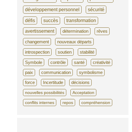
développement personnel
sécurité
défis
succès
transformation
avertissement
détermination
rêves
changement
nouveaux départs
introspection
soutien
stabilité
Symbole
contrôle
santé
créativité
paix
communication
symbolisme
force
Incertitude
décisions
nouvelles possibilités
Acceptation
conflits internes
repos
compréhension