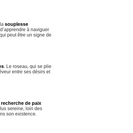
 la
souplesse
n d’apprendre à naviguer
qui peut être un signe de
es
. Le roseau, qui se plie
êveur entre ses désirs et
e
recherche de paix
plus sereine, loin des
ans son existence.