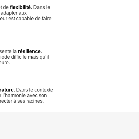
t de
flexibilité
. Dans le
’adapter aux
eur est capable de faire
ésente la
résilience
.
ode difficile mais qu’il
eure.
nature
. Dans le contexte
er l’harmonie avec son
necter à ses racines.