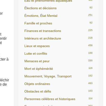
Eau et phénomènes aquatiques
Élections et décisions
62
er
Émotions, État Mental
251
Famille et proches
62
Finances et transactions
225
t
entir
Intérieurs et architecture
218
t
Lieux et espaces
459
Lutte et conflits
169
cter à
Menaces et peur
330
Mort et éphémérité
116
Mouvement, Voyage, Transport
162
léchir
Objets ordinaires
463
le de
Obstacles et défis
103
Personnes célèbres et historiques
114
302