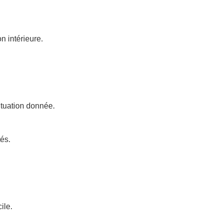
n intérieure.
ituation donnée.
tés.
ile.