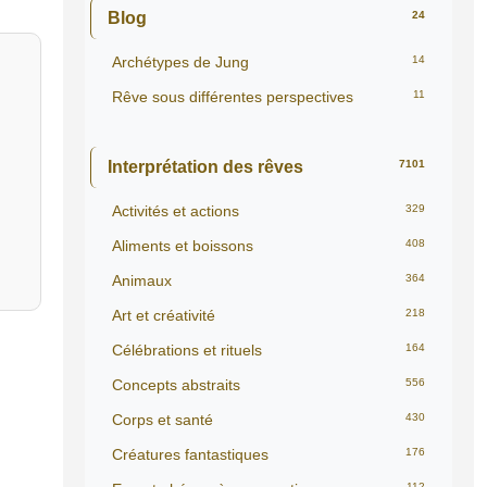
Blog
24
Archétypes de Jung
14
Rêve sous différentes perspectives
11
Interprétation des rêves
7101
Activités et actions
329
Aliments et boissons
408
Animaux
364
Art et créativité
218
Célébrations et rituels
164
Concepts abstraits
556
Corps et santé
430
Créatures fantastiques
176
112