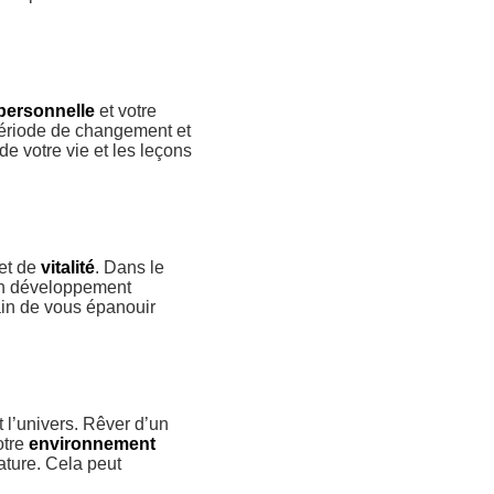
personnelle
et votre
période de changement et
de votre vie et les leçons
et de
vitalité
. Dans le
un développement
rain de vous épanouir
t l’univers. Rêver d’un
otre
environnement
ature. Cela peut