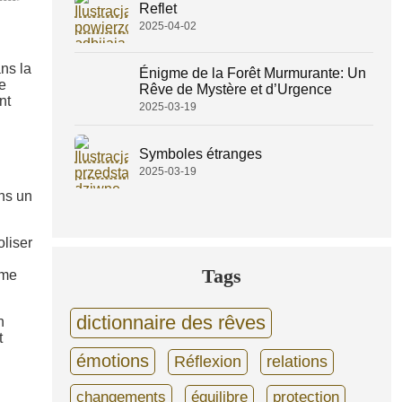
Reflet
2025-04-02
ns la
Énigme de la Forêt Murmurante: Un
de
Rêve de Mystère et d’Urgence
nt
2025-03-19
Symboles étranges
2025-03-19
ns un
oliser
Tags
mme
dictionnaire des rêves
n
t
émotions
Réflexion
relations
changements
équilibre
protection