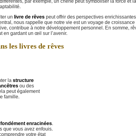
ifférentes, par exemple, un chêne peut symboliser la force et l
aptabilité.
lter un
livre de rêves
peut offrir des perspectives enrichissantes
central, nous rappelle que notre vie est un voyage de croissance
ative, contribue à notre développement personnel. En somme, rê
t en gardant un œil sur l’avenir.
ns les livres de rêves
ter la
structure
ancêtres
ou des
ela peut également
e famille.
ofondément enracinées
.
s que vous avez enfouis.
omprendre votre état