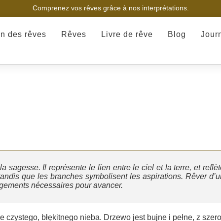
Comprenez vos rêves grâce à nos interprétations.
on des rêves
Rêves
Livre de rêve
Blog
Jour
 sagesse. Il représente le lien entre le ciel et la terre, et reflè
, tandis que les branches symbolisent les aspirations. Rêver d’u
hangements nécessaires pour avancer.