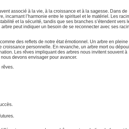
ent associé à la vie, à la croissance et à la sagesse. Dans de
re, incarnant l’harmonie entre le spirituel et le matériel. Les raci
abilité et la sécurité, tandis que ses branches s’étendent vers le
d’un arbre peut indiquer un besoin de se reconnecter avec ses raci
 comme des reflets de notre état émotionnel. Un arbre en pleine
 de croissance personnelle. En revanche, un arbre mort ou dépoui
nation. Les rêves impliquant des arbres nous invitent souvent à
ue nous devons envisager pour avancer.
 rêves.
succès.
futures.