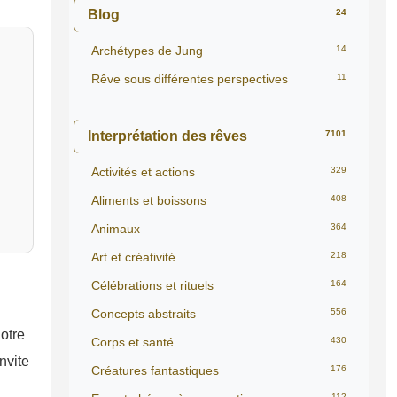
Blog
24
Archétypes de Jung
14
Rêve sous différentes perspectives
11
Interprétation des rêves
7101
Activités et actions
329
Aliments et boissons
408
Animaux
364
Art et créativité
218
Célébrations et rituels
164
Concepts abstraits
556
notre
Corps et santé
430
nvite
Créatures fantastiques
176
112