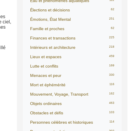
Eau et phénomènes aquatiques
Élections et décisions
62
nes
Émotions, État Mental
251
 ciel,
nes
Famille et proches
62
Finances et transactions
225
llé
Intérieurs et architecture
218
Lieux et espaces
459
Lutte et conflits
169
Menaces et peur
330
Mort et éphémérité
116
Mouvement, Voyage, Transport
162
Objets ordinaires
463
Obstacles et défis
103
Personnes célèbres et historiques
114
302