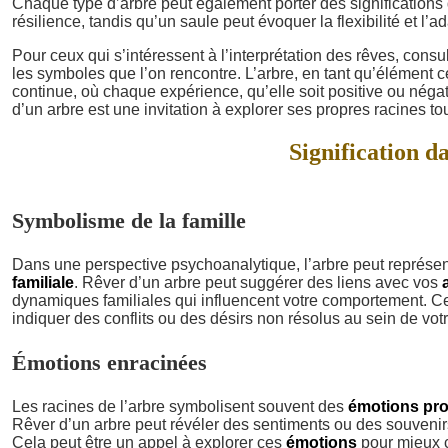
Chaque type d’arbre peut également porter des significations d
résilience, tandis qu’un saule peut évoquer la flexibilité et l’ad
Pour ceux qui s’intéressent à l’interprétation des rêves, consu
les symboles que l’on rencontre. L’arbre, en tant qu’élément 
continue, où chaque expérience, qu’elle soit positive ou nég
d’un arbre est une invitation à explorer ses propres racines tou
Signification da
Symbolisme de la famille
Dans une perspective psychoanalytique, l’arbre peut représen
familiale
. Rêver d’un arbre peut suggérer des liens avec vos
dynamiques familiales qui influencent votre comportement. C
indiquer des conflits ou des désirs non résolus au sein de votr
Émotions enracinées
Les racines de l’arbre symbolisent souvent des
émotions pr
Rêver d’un arbre peut révéler des sentiments ou des souvenir
Cela peut être un appel à explorer ces
émotions
pour mieux c