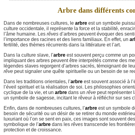
Arbre dans différents con
Dans de nombreuses cultures, le
arbre
est un symbole puissan
culture occidentale, il représente la force et la stabilité, enra
l’âme humaine. Les
rêves
d’arbres peuvent évoquer des senti
l’importance des racines et des liens familiaux. En effet, un
ar
fertilité, des thèmes récurrents dans la littérature et l’art.
Dans la culture slave, l’
arbre
est souvent perçu comme un pont
impliquant des arbres peuvent être interprétés comme des me
légendes slaves regorgent d’arbres sacrés, témoignant de leur i
rêve
peut signaler une quête spirituelle ou un besoin de se re
Dans les traditions orientales, l’
arbre
est souvent associé à l’
l’éveil spirituel et la réalisation de soi. Les philosophies orie
cyclique de la vie, et un
arbre
dans un
rêve
peut représenter l
un symbole de sagesse, incitant le rêveur à réfléchir sur ses c
Enfin, dans de nombreuses cultures, l’
arbre
est un symbole de
besoin de sécurité ou un désir de se retirer du monde extérieu
luxuriant où l’on se sent en paix, ces images sont souvent des
symbolique de l’
arbre
dans les
rêves
transcende les frontières
protection et de croissance.