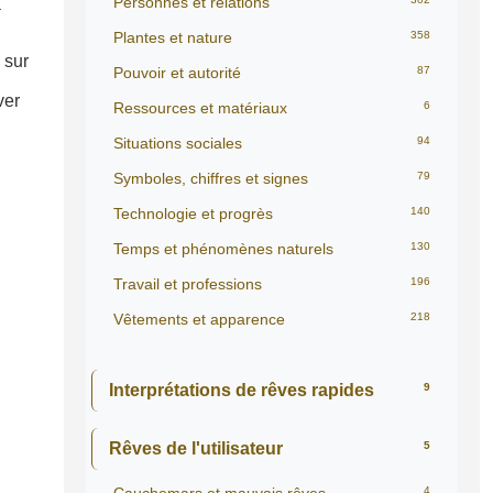
Personnes et relations
a
Plantes et nature
358
 sur
Pouvoir et autorité
87
ver
Ressources et matériaux
6
Situations sociales
94
Symboles, chiffres et signes
79
Technologie et progrès
140
Temps et phénomènes naturels
130
Travail et professions
196
Vêtements et apparence
218
Interprétations de rêves rapides
9
Rêves de l'utilisateur
5
4