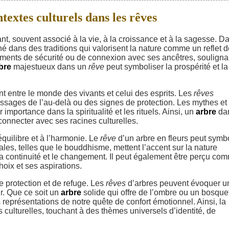
textes culturels dans les rêves
t, souvent associé à la vie, à la croissance et à la sagesse. Da
ciné dans des traditions qui valorisent la nature comme un reflet 
ments de sécurité ou de connexion avec ses ancêtres, souligna
bre
majestueux dans un
rêve
peut symboliser la prospérité et la
 entre le monde des vivants et celui des esprits. Les
rêves
ssages de l’au-delà ou des signes de protection. Les mythes et
mportance dans la spiritualité et les rituels. Ainsi, un
arbre
da
connecter avec ses racines culturelles.
équilibre et à l’harmonie. Le
rêve
d’un arbre en fleurs peut symb
ntales, telles que le bouddhisme, mettent l’accent sur la nature
a continuité et le changement. Il peut également être perçu co
hoix et ses aspirations.
 protection et de refuge. Les
rêves
d’arbres peuvent évoquer u
r. Que ce soit un
arbre
solide qui offre de l’ombre ou un bosque
 représentations de notre quête de confort émotionnel. Ainsi, la
 culturelles, touchant à des thèmes universels d’identité, de