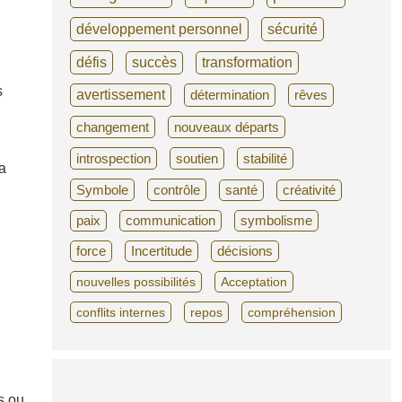
développement personnel
sécurité
défis
succès
transformation
s
avertissement
détermination
rêves
changement
nouveaux départs
introspection
soutien
stabilité
la
Symbole
contrôle
santé
créativité
paix
communication
symbolisme
force
Incertitude
décisions
nouvelles possibilités
Acceptation
conflits internes
repos
compréhension
s ou