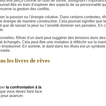
peut être perçu comme un outil de survie, soulignant l’importanc
urrait être en train d’explorer des aspects de sa personnalité qu
ncerne la gestion des conflits.
ser la passion ou l’énergie créative. Dans certains contextes, rê
e énergie de manière constructive. Cela pourrait signifier que l
tôt que de laisser la peur ou l’anxiété dominer ses pensées. En 
le.
ersonnelles. Rêver d’un dard peut suggérer des tensions dans des
é échangés. Cela peut être une invitation à réfléchir sur la man
tre émotionnel. En somme, le dard dans les rêves est un symbole
nnelle.
ns les livres de rêves
iser
la confrontation à la
que vous devez faire face
 pour avancer.