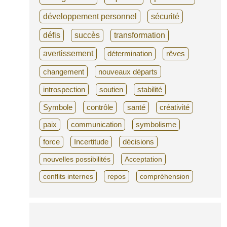
développement personnel
sécurité
défis
succès
transformation
avertissement
détermination
rêves
changement
nouveaux départs
introspection
soutien
stabilité
Symbole
contrôle
santé
créativité
paix
communication
symbolisme
force
Incertitude
décisions
nouvelles possibilités
Acceptation
conflits internes
repos
compréhension