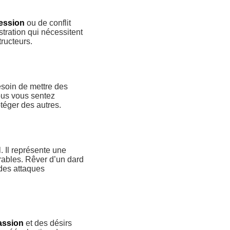
ession
ou de conflit
stration qui nécessitent
ructeurs.
soin de mettre des
ous vous sentez
téger des autres.
. Il représente une
irables. Rêver d’un dard
 des attaques
passion
et des désirs