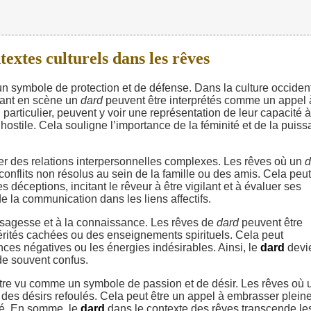
extes culturels dans les rêves
 symbole de protection et de défense. Dans la culture occident
ttant en scène un
dard
peuvent être interprétés comme un appel 
particulier, peuvent y voir une représentation de leur capacité à
hostile. Cela souligne l’importance de la féminité et de la puis
r des relations interpersonnelles complexes. Les rêves où un
d
onflits non résolus au sein de la famille ou des amis. Cela peut
 déceptions, incitant le rêveur à être vigilant et à évaluer ses
e la communication dans les liens affectifs.
 sagesse et à la connaissance. Les rêves de
dard
peuvent être
érités cachées ou des enseignements spirituels. Cela peut
nces négatives ou les énergies indésirables. Ainsi, le
dard
devi
de souvent confus.
re vu comme un symbole de passion et de désir. Les rêves où 
 des désirs refoulés. Cela peut être un appel à embrasser plei
ité. En somme, le
dard
dans le contexte des rêves transcende le