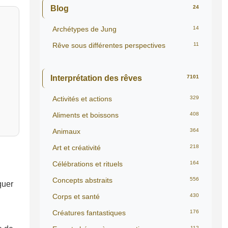
Blog
24
Archétypes de Jung
14
Rêve sous différentes perspectives
11
Interprétation des rêves
7101
Activités et actions
329
Aliments et boissons
408
Animaux
364
Art et créativité
218
Célébrations et rituels
164
Concepts abstraits
556
quer
Corps et santé
430
Créatures fantastiques
176
112