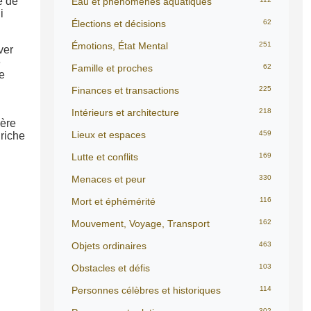
e de
Eau et phénomènes aquatiques
i
Élections et décisions
62
Émotions, État Mental
251
ver
e
Famille et proches
62
ce
Finances et transactions
225
Intérieurs et architecture
218
ière
Lieux et espaces
459
 riche
Lutte et conflits
169
Menaces et peur
330
Mort et éphémérité
116
Mouvement, Voyage, Transport
162
Objets ordinaires
463
Obstacles et défis
103
Personnes célèbres et historiques
114
302