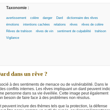
Taxonomie :
avertissement
colère
danger
Dard
dictionnaire des rêves
émotions
intentions cachées
relations
rêves
rêves de colère
Rêves de trahison
rêves de vin
sentiment de culpabilité
trahison
Vigilance
Dard dans un rêve ?
ssocié à des sentiments de menace ou de vulnérabilité. Dans le
des conflits internes. Les rêves impliquant un dard peuvent indi
 une personne dans sa vie éveillée. Cette image peut également
un besoin de faire face à des problèmes non résolus.
t peuvent inclure des thèmes tels que la protection, la défense