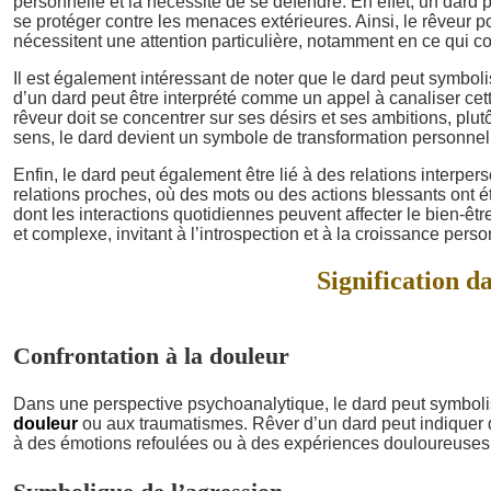
personnelle et la nécessité de se défendre. En effet, un dard 
se protéger contre les menaces extérieures. Ainsi, le rêveur po
nécessitent une attention particulière, notamment en ce qui co
Il est également intéressant de noter que le dard peut symboli
d’un dard peut être interprété comme un appel à canaliser cett
rêveur doit se concentrer sur ses désirs et ses ambitions, plu
sens, le dard devient un symbole de transformation personnel
Enfin, le dard peut également être lié à des relations interp
relations proches, où des mots ou des actions blessants ont ét
dont les interactions quotidiennes peuvent affecter le bien-ê
et complexe, invitant à l’introspection et à la croissance perso
Signification da
Confrontation à la douleur
Dans une perspective psychoanalytique, le dard peut symbol
douleur
ou aux traumatismes. Rêver d’un dard peut indiquer 
à des émotions refoulées ou à des expériences douloureuses