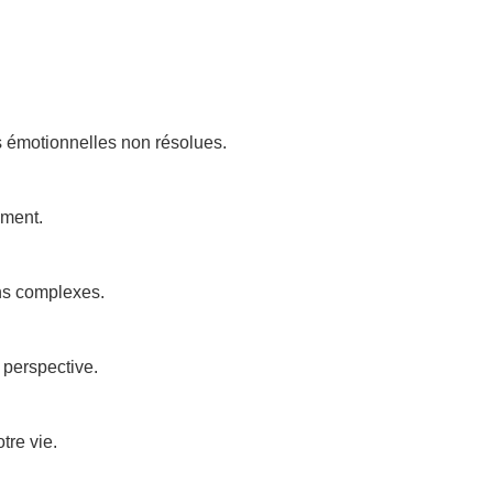
 émotionnelles non résolues.
ement.
ns complexes.
 perspective.
tre vie.