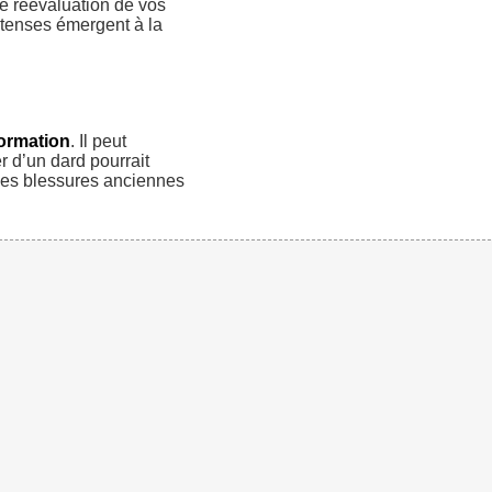
de réévaluation de vos
ntenses émergent à la
ormation
. Il peut
r d’un dard pourrait
des blessures anciennes