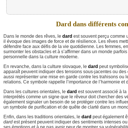
Dard dans différents cont
Dans le monde des rêves, le
dard
est souvent perçu comme un
il évoque des images de force et de résilience. Les rêves me
défendre face aux défis de la vie quotidienne. Les femmes, en 
surmonter les obstacles et à s’affirmer dans un monde parfois 
personnelle dans la culture moderne.
En revanche, dans la culture slovaque, le
dard
peut symbolise
apparaît peuvent indiquer des tensions sous-jacentes ou des c
aussi représenter une mise en garde contre les trahisons ou les
relations. Ce symbole rappelle l’importance de l’harmonie et d
Dans les cultures orientales, le
dard
est souvent associé à la
interprétés comme un signe que le rêveur doit chercher des v
également signaler un besoin de se protéger contre les influe
un symbole de purification et de quête de clarté dans un mon
Enfin, dans les traditions orientales, le
dard
peut également êt
dard
est présent peuvent indiquer des sentiments intenses ou
ses émotions et à ne pas avoir peur de montrer sa vulnérabil