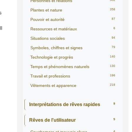
Personnes et relations
Plantes et nature
358
s
Pouvoir et autorité
87
Il
Ressources et matériaux
6
Situations sociales
94
Symboles, chiffres et signes
79
Technologie et progrès
140
Temps et phénomènes naturels
130
Travail et professions
196
Vêtements et apparence
218
Interprétations de rêves rapides
9
Rêves de l'utilisateur
5
4