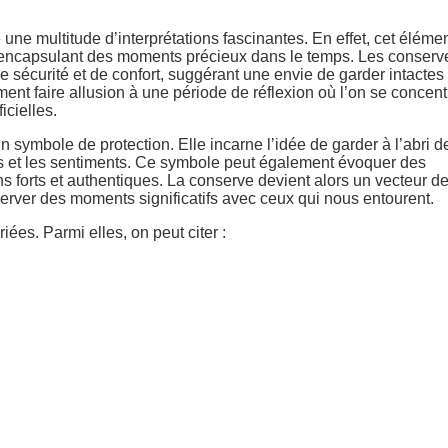
une multitude d’interprétations fascinantes. En effet, cet éléme
, encapsulant des moments précieux dans le temps. Les conserv
de sécurité et de confort, suggérant une envie de garder intactes
ent faire allusion à une période de réflexion où l’on se concent
icielles.
 symbole de protection. Elle incarne l’idée de garder à l’abri d
ées et les sentiments. Ce symbole peut également évoquer des
ns forts et authentiques. La conserve devient alors un vecteur d
erver des moments significatifs avec ceux qui nous entourent.
ées. Parmi elles, on peut citer :