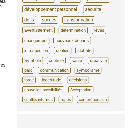
ela
n
développement personnel
sécurité
défis
succès
transformation
avertissement
détermination
rêves
changement
nouveaux départs
introspection
soutien
stabilité
Symbole
contrôle
santé
créativité
ces.
paix
communication
symbolisme
force
Incertitude
décisions
nouvelles possibilités
Acceptation
conflits internes
repos
compréhension