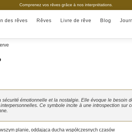
Comprenez vos rêves grâce à nos interprétations.
on des rêves
Rêves
Livre de rêve
Blog
Jour
erve
?
 sécurité émotionnelle et la nostalgie. Elle évoque le besoin d
s interpersonnelles. Ce symbole incite à une introspection sur c
nne.