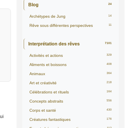
Blog
24
Archétypes de Jung
14
Rêve sous différentes perspectives
11
Interprétation des rêves
7101
Activités et actions
329
Aliments et boissons
408
Animaux
364
Art et créativité
218
Célébrations et rituels
164
Concepts abstraits
556
Corps et santé
430
ui
Créatures fantastiques
176
112