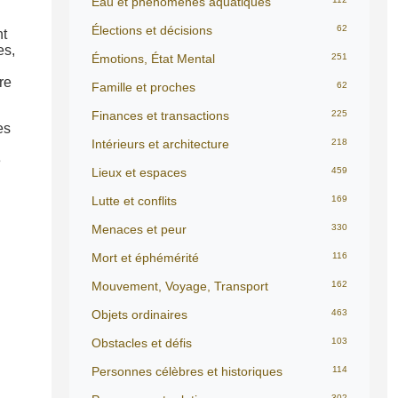
Eau et phénomènes aquatiques
Élections et décisions
62
nt
es,
Émotions, État Mental
251
re
Famille et proches
62
Finances et transactions
225
es
Intérieurs et architecture
218
e
Lieux et espaces
459
Lutte et conflits
169
Menaces et peur
330
Mort et éphémérité
116
Mouvement, Voyage, Transport
162
Objets ordinaires
463
Obstacles et défis
103
Personnes célèbres et historiques
114
302