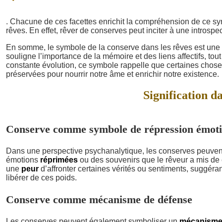
. Chacune de ces facettes enrichit la compréhension de ce s
rêves. En effet, rêver de conserves peut inciter à une introspe
En somme, le symbole de la conserve dans les rêves est une invi
souligne l’importance de la mémoire et des liens affectifs, t
constante évolution, ce symbole rappelle que certaines chos
préservées pour nourrir notre âme et enrichir notre existence.
Signification da
Conserve comme symbole de répression émoti
Dans une perspective psychanalytique, les conserves peuven
émotions
réprimées
ou des souvenirs que le rêveur a mis de 
une
peur
d’affronter certaines vérités ou sentiments, suggéran
libérer de ces poids.
Conserve comme mécanisme de défense
Les conserves peuvent également symboliser un
mécanisme