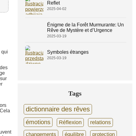
Reflet
2025-04-02
Énigme de la Forêt Murmurante: Un
Rêve de Mystère et d’Urgence
2025-03-19
 qui
Symboles étranges
2025-03-19
 des
age
 sur
er
Tags
ors
dictionnaire des rêves
 Cela
émotions
Réflexion
relations
uvent
changements
équilibre
protection