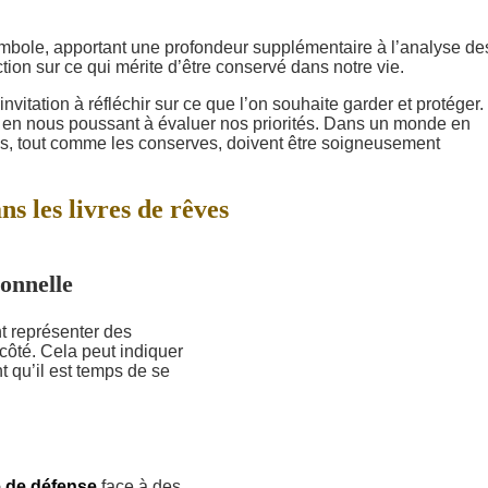
ymbole, apportant une profondeur supplémentaire à l’analyse de
ction sur ce qui mérite d’être conservé dans notre vie.
tation à réfléchir sur ce que l’on souhaite garder et protéger. 
out en nous poussant à évaluer nos priorités. Dans un monde en
es, tout comme les conserves, doivent être soigneusement
ns les livres de rêves
onnelle
t représenter des
côté. Cela peut indiquer
t qu’il est temps de se
 de défense
face à des