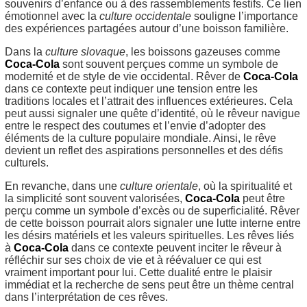
souvenirs d’enfance ou à des rassemblements festifs. Ce lien
émotionnel avec la
culture occidentale
souligne l’importance
des expériences partagées autour d’une boisson familière.
Dans la
culture slovaque
, les boissons gazeuses comme
Coca-Cola
sont souvent perçues comme un symbole de
modernité et de style de vie occidental. Rêver de
Coca-Cola
dans ce contexte peut indiquer une tension entre les
traditions locales et l’attrait des influences extérieures. Cela
peut aussi signaler une quête d’identité, où le rêveur navigue
entre le respect des coutumes et l’envie d’adopter des
éléments de la culture populaire mondiale. Ainsi, le rêve
devient un reflet des aspirations personnelles et des défis
culturels.
En revanche, dans une
culture orientale
, où la spiritualité et
la simplicité sont souvent valorisées,
Coca-Cola
peut être
perçu comme un symbole d’excès ou de superficialité. Rêver
de cette boisson pourrait alors signaler une lutte interne entre
les désirs matériels et les valeurs spirituelles. Les rêves liés
à
Coca-Cola
dans ce contexte peuvent inciter le rêveur à
réfléchir sur ses choix de vie et à réévaluer ce qui est
vraiment important pour lui. Cette dualité entre le plaisir
immédiat et la recherche de sens peut être un thème central
dans l’interprétation de ces rêves.