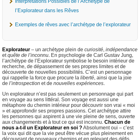
Interprétations Possibles de l’Archétype de
l’Explorateur dans les Rêves
Exemples de rêves avec l’archétype de l’explorateur
Explorateur
– un archétype plein de
curiosité
,
indépendance
et
quête de l’inconnu
. En psychologie de Carl Gustav Jung,
l’archétype de l’Explorateur symbolise le besoin intérieur de
recherche, de dépassement de ses propres limites et de
découverte de nouvelles possibilités. C’est un personnage
qui rappelle la force que procure la
liberté
, ainsi que la joie
de
l’introspection
et de
nouvelles expériences
.
Un explorateur n’est pas seulement un personnage qui part
en voyage au sens littéral. Son voyage est aussi une
métaphore du chemin intérieur pour découvrir son vrai « moi
» et approfondir ses propres passions. Cet archétype attire
les personnes qui aspirent à une vie pleine de sens, ouverte
aux changements et à tout ce qui est inconnu.
Chacun de
nous a-t-il un Explorateur en soi ?
Absolument oui – c’est
la voix qui dit que la vie peut être vécue plus pleinement en
découvrant de nouveaux chemins et en relevant des défis.